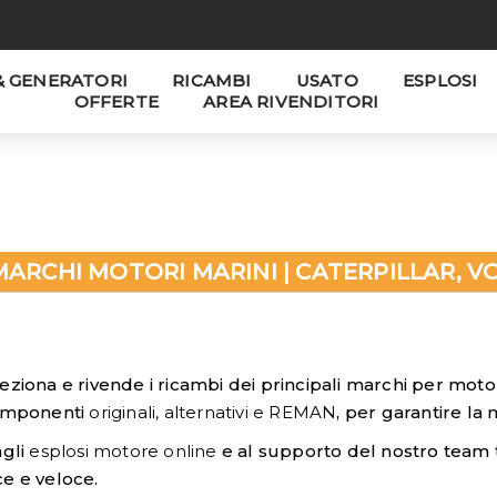
& GENERATORI
RICAMBI
USATO
ESPLOSI
OFFERTE
AREA RIVENDITORI
MARCHI MOTORI MARINI | CATERPILLAR, V
eziona e rivende i ricambi dei principali marchi per motor
componenti
originali, alternativi e REMAN
, per garantire la 
agli
esplosi motore online
e al supporto del nostro team te
e e veloce.