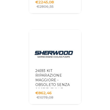
€2245,08
€2806,35
24593 KIT
RIPARAZIONE
MAGGIORE -
OBSOLETO SENZA
SOSTITUZIONE
€862,46
€1078,08