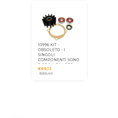
10996 KIT -
OBSOLETO - I
SINGOLI
COMPONENTI SONO
DISPONIBILI PER
€69,12
L'ACQUISTO
€86,40