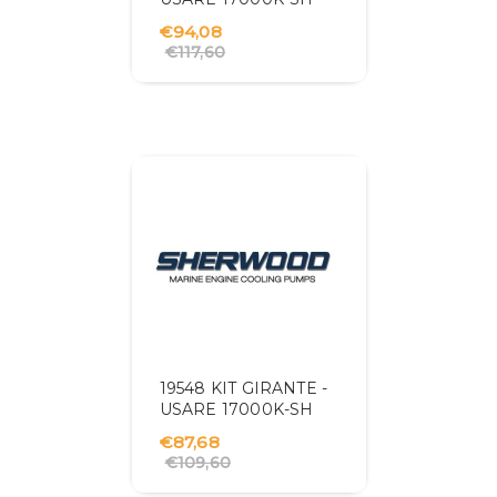
€94,08
€117,60
19548 KIT GIRANTE -
USARE 17000K-SH
€87,68
€109,60