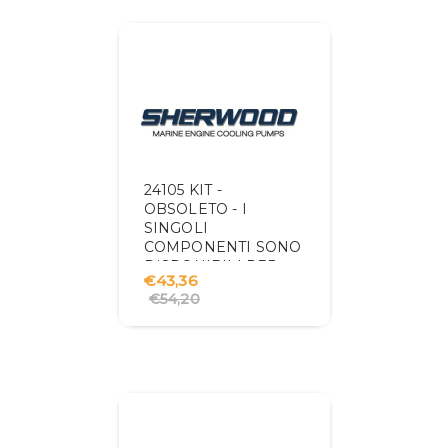
24105 KIT -
OBSOLETO - I
SINGOLI
COMPONENTI SONO
DISPONIBILI PER
€43,36
L'ACQUISTO
€54,20