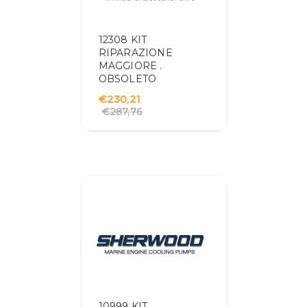
12308 KIT
RIPARAZIONE
MAGGIORE .
OBSOLETO
€230,21
€287,76
10999 KIT