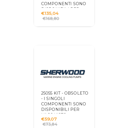
COMPONENTI SONO
DISPONIBILI PER
€135,04
L'ACQUISTO
€168,80
25055 KIT - OBSOLETO
- I SINGOLI
COMPONENTI SONO
DISPONIBILI PER
L'ACQUISTO
€59,07
€73,84