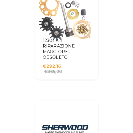
12301 KIT
RIPARAZIONE
MAGGIORE .
OBSOLETO
€292,16
€365,20