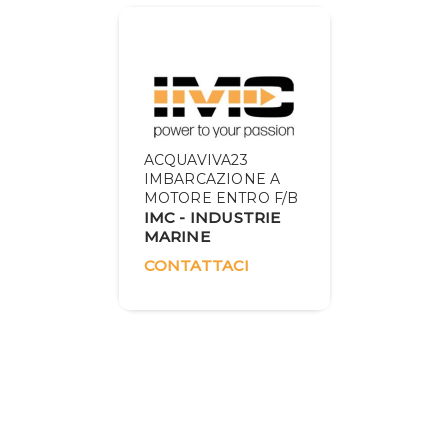
IMBARCAZIONI
(1)
nibilità
Solo
Disponibile
ACQUAVIVA23
IMBARCAZIONE A
MOTORE ENTRO F/B
IMC - INDUSTRIE
MARINE
CONTATTACI