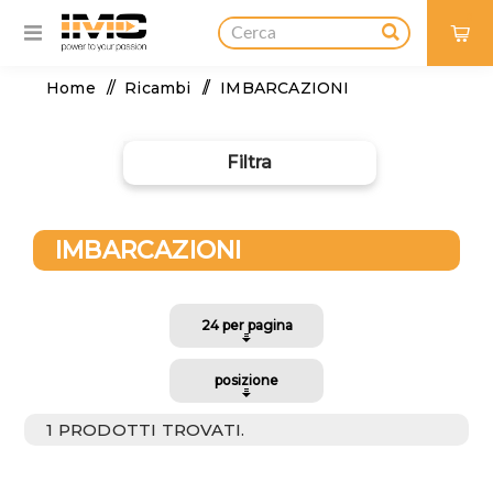
0
Home
/
Ricambi
/
IMBARCAZIONI
duttore
Imc
Filtra
-
Industrie
Marine
(1)
IMBARCAZIONI
igine
ORIGINAL
PARTS
(1)
dizione
NUOVO
1 PRODOTTI TROVATI.
(1)
egoria