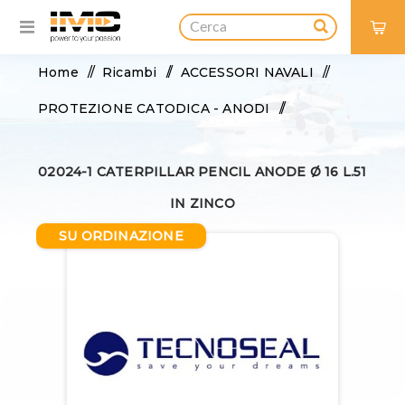
0
Home
/
Ricambi
/
ACCESSORI NAVALI
/
PROTEZIONE CATODICA - ANODI
/
ANODI SCAMB. SOLO ZINCO
/
02024-1 CATERPILLAR PENCIL ANODE Ø 16 L.51
02024-1 Caterpillar pencil anode Ø 16 L.51 in zinco
IN ZINCO
SU ORDINAZIONE