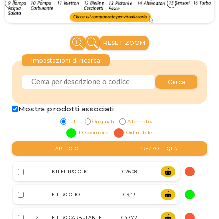
RESET ZOOM
Impostazioni di ricerca
Cerca
Mostra prodotti associati
Tutti
Originali
Alternativi
Disponibile
Ordinabile
ARTICOLO
PREZZO
QT.A
1
KIT FILTRO OLIO
€26,08
1
FILTRO OLIO
€9,43
2
FILTRO CARBURANTE
€47,72