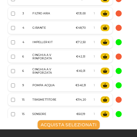
3
FILTRO ARIA
€131,00
4
GIRANTE
€48,70
4
IMPELLER KIT
€72,50
CINGHIA A V
6
€42,51
RINFORZATA
CINGHIA A V
6
€45,01
RINFORZATA
9
POMPA ACQUA
€540,31
15
TRASMETTITORE
€114,20
15
SENSORE
€60,19
ACQUISTA SELEZIONATI
22
OLIO VDS4.5 5LT. 15W40
€67,70