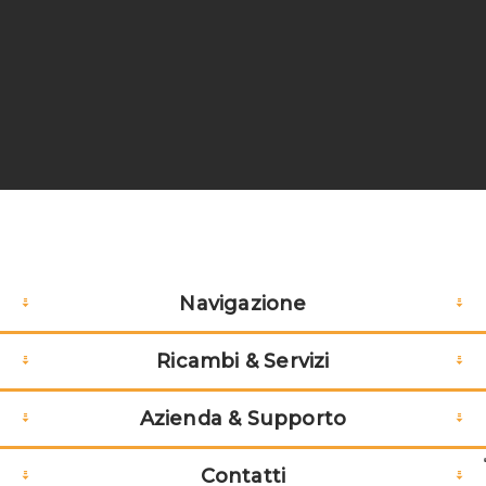
LIQUIDO
22
REFRIGERANTE VCS
€32,26
ORANGE LT 5
PULEGGIA TENDITORE
€70,30
GUARNIZIONE
€5,78
COMPONENTE
€86,70
SIGILLANTE
KIT DISTRIBUZIONE
€117,84
CUSCINO GOMMA
€105,10
Navigazione
PIATTELLO PRESSIONE
€10,30
Ricambi & Servizi
GUARNIZIONE
€1,46
Azienda & Supporto
Contatti