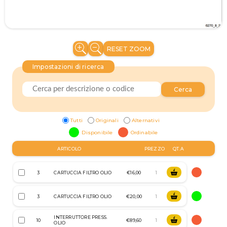
RESET ZOOM
Impostazioni di ricerca
Cerca
Tutti
Originali
Alternativi
Disponibile
Ordinabile
ARTICOLO
PREZZO
QT.A
3
CARTUCCIA FILTRO OLIO
€16,00
3
CARTUCCIA FILTRO OLIO
€20,00
INTERRUTTORE PRESS.
10
€89,60
OLIO