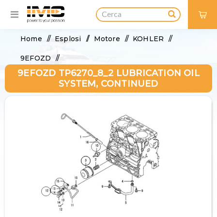
0
Home
/
Esplosi
/
Motore
/
KOHLER
/
9EFOZD
/
9EFOZD TP6270_8_2 LUBRICATION OIL
9EFOZD TP6270_8_2 Lubrication Oil System,
SYSTEM, CONTINUED
continued