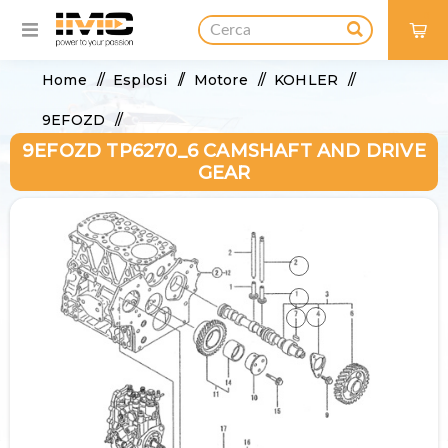
0
Home
/
Esplosi
/
Motore
/
KOHLER
/
9EFOZD
/
9EFOZD TP6270_6 CAMSHAFT AND DRIVE
9EFOZD TP6270_6 Camshaft and Drive Gear
GEAR