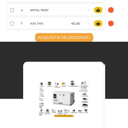
4
METAL TRUST
7
KEY, 7X14
€12,80
ACQUISTA SELEZIONATI