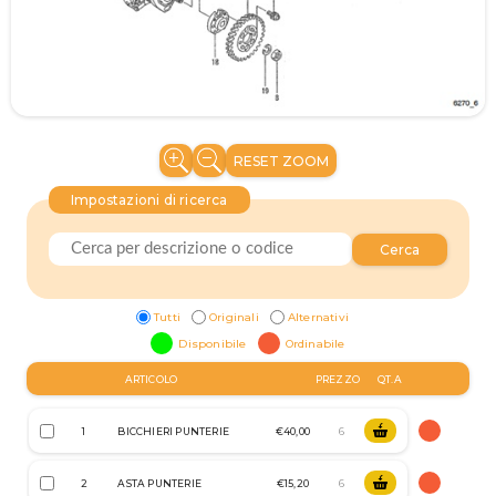
RESET ZOOM
Impostazioni di ricerca
Cerca
Tutti
Originali
Alternativi
Disponibile
Ordinabile
ARTICOLO
PREZZO
QT.A
1
BICCHIERI PUNTERIE
€40,00
2
ASTA PUNTERIE
€15,20