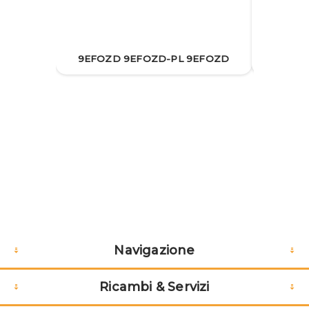
9EFOZ
9EFOZD 9EFOZD-PL 9EFOZD
Navigazione
Ricambi & Servizi