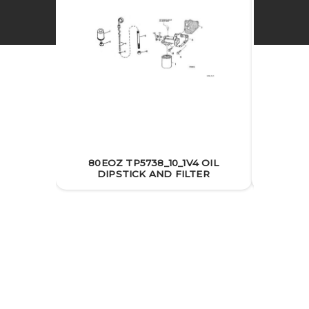
80EOZ TP5738_10_1V4 OIL
DIPSTICK AND FILTER
80EOZ T