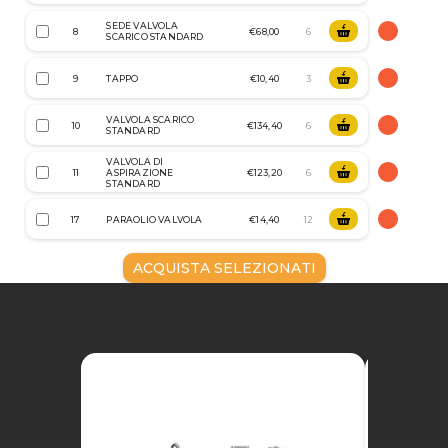
SEDE VALVOLA
8
€68,00
SCARICO STANDARD
9
TAPPO
€10,40
VALVOLA SCARICO
10
€134,40
STANDARD
VALVOLA DI
11
ASPIRAZIONE
€123,20
STANDARD
17
PARAOLIO VALVOLA
€14,40
ACQUISTA SELEZIONATI