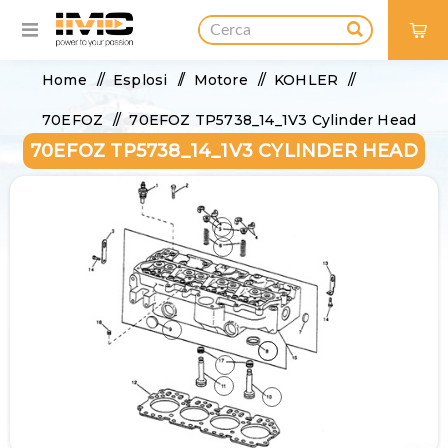
0
Home
/
Esplosi
/
Motore
/
KOHLER
/
70EFOZ
/
70EFOZ TP5738_14_1V3 Cylinder Head
70EFOZ TP5738_14_1V3 CYLINDER HEAD