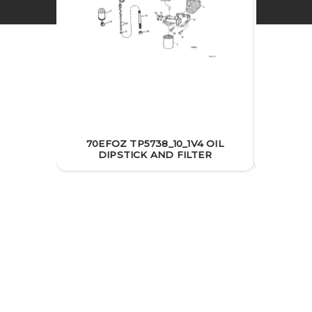
70EFOZ TP5738_10_1V4 OIL
70EF
DIPSTICK AND FILTER