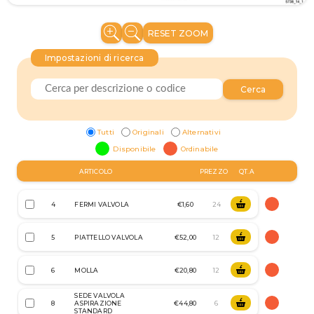
RESET ZOOM
Impostazioni di ricerca
Cerca
Tutti
Originali
Alternativi
Disponibile
Ordinabile
ARTICOLO
PREZZO
QT.A
4
FERMI VALVOLA
€1,60
5
PIATTELLO VALVOLA
€52,00
6
MOLLA
€20,80
SEDE VALVOLA
8
ASPIRAZIONE
€44,80
STANDARD