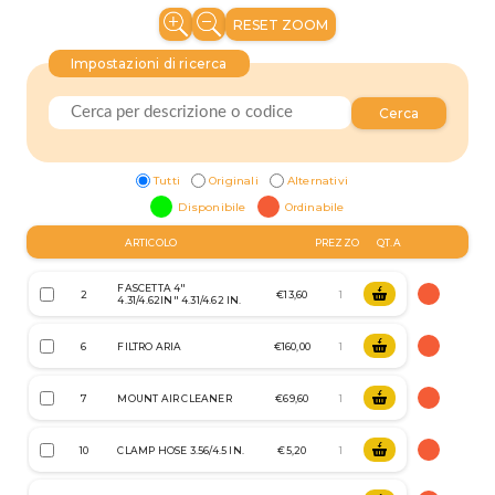
RESET ZOOM
Impostazioni di ricerca
Cerca
Tutti
Originali
Alternativi
Disponibile
Ordinabile
ARTICOLO
PREZZO
QT.A
FASCETTA 4"
2
€13,60
4.31/4.62IN" 4.31/4.62 IN.
6
FILTRO ARIA
€160,00
7
MOUNT AIR CLEANER
€69,60
10
CLAMP HOSE 3.56/4.5 IN.
€5,20