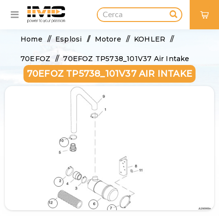
0
Home
/
Esplosi
/
Motore
/
KOHLER
/
70EFOZ
/
70EFOZ TP5738_101V37 Air Intake
70EFOZ TP5738_101V37 AIR INTAKE