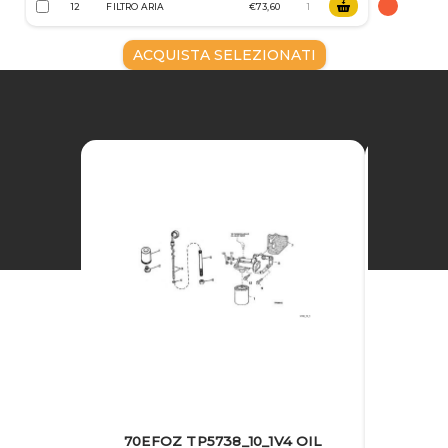
12
FILTRO ARIA
€73,60
ACQUISTA SELEZIONATI
70EFOZ TP5738_10_1V4 OIL
70EFOZ 