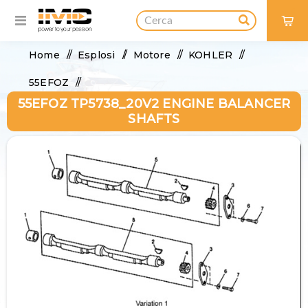
0
Home
/
Esplosi
/
Motore
/
KOHLER
/
55EFOZ
/
55EFOZ TP5738_20V2 ENGINE BALANCER
55EFOZ TP5738_20V2 Engine Balancer Shafts
SHAFTS