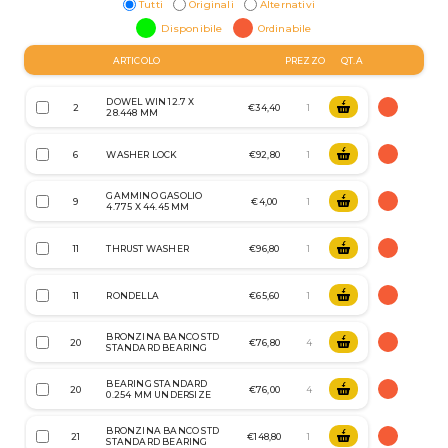
Tutti
Originali
Alternativi
Disponibile
Ordinabile
ARTICOLO
PREZZO
QT.A
DOWEL WIN 12.7 X
2
€34,40
28.448 MM
6
WASHER LOCK
€92,80
GAMMINO GASOLIO
9
€4,00
4.775 X 44.45 MM
11
THRUST WASHER
€96,80
11
RONDELLA
€65,60
BRONZINA BANCO STD
20
€76,80
STANDARD BEARING
BEARING STANDARD
20
€76,00
0.254 MM UNDERSIZE
BRONZINA BANCO STD
21
€148,80
STANDARD BEARING