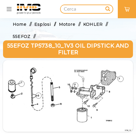
0
Home
/
Esplosi
/
Motore
/
KOHLER
/
55EFOZ
/
55EFOZ TP5738_10_1V3 OIL DIPSTICK AND
55EFOZ TP5738_10_1V3 Oil Dipstick and Filter
FILTER