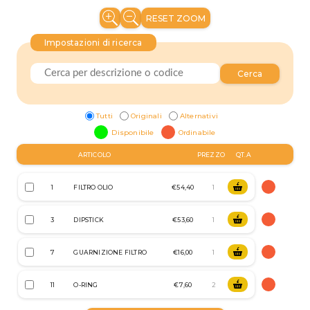
RESET ZOOM
Impostazioni di ricerca
Cerca
Tutti
Originali
Alternativi
Disponibile
Ordinabile
ARTICOLO
PREZZO
QT.A
1
FILTRO OLIO
€54,40
3
DIPSTICK
€53,60
7
GUARNIZIONE FILTRO
€16,00
11
O-RING
€7,60