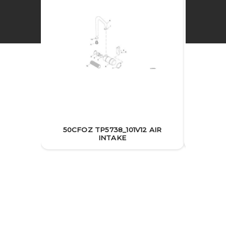
50CFOZ TP5738_101V12 AIR
INTAKE
50CFOZ