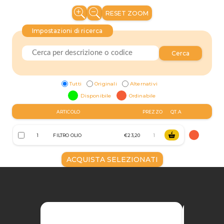
RESET ZOOM
Impostazioni di ricerca
Cerca
Tutti
Originali
Alternativi
Disponibile
Ordinabile
ARTICOLO
PREZZO
QT.A
1
FILTRO OLIO
€23,20
ACQUISTA SELEZIONATI