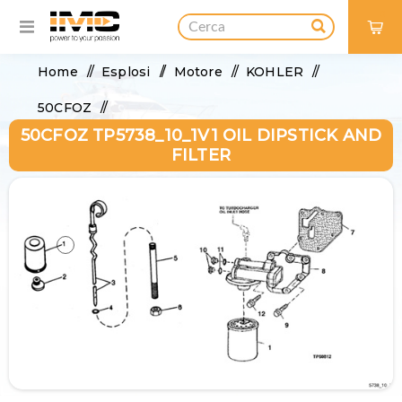
0
Home
/
Esplosi
/
Motore
/
KOHLER
/
50CFOZ
/
50CFOZ TP5738_10_1V1 OIL DIPSTICK AND
50CFOZ TP5738_10_1V1 Oil Dipstick and Filter
FILTER