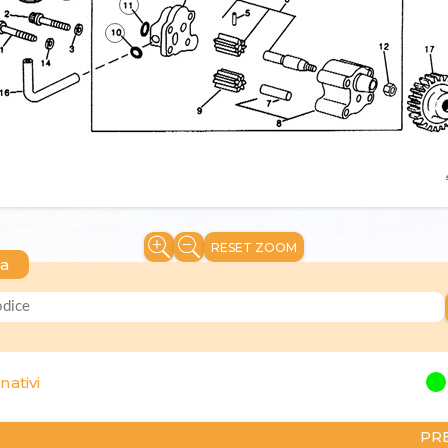
RESET ZOOM
ca
nativi
PR