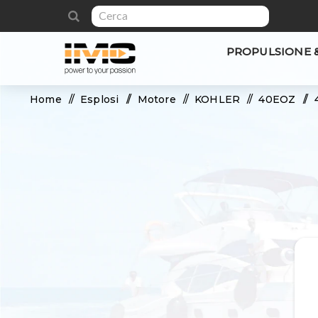
PROPULSIONE 
Home
/
Esplosi
/
Motore
/
KOHLER
/
40EOZ
/