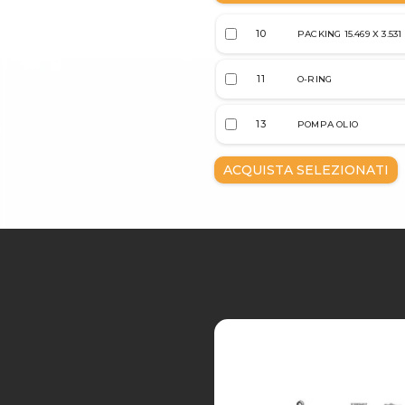
10
PACKING 15.469 X 3.53
11
O-RING
13
POMPA OLIO
ACQUISTA SELEZIONATI