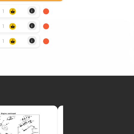
i
i
i