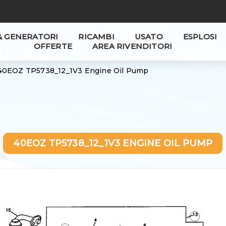
& GENERATORI
RICAMBI
USATO
ESPLOSI
OFFERTE
AREA RIVENDITORI
40EOZ TP5738_12_1V3 Engine Oil Pump
40EOZ TP5738_12_1V3 ENGINE OIL PUMP