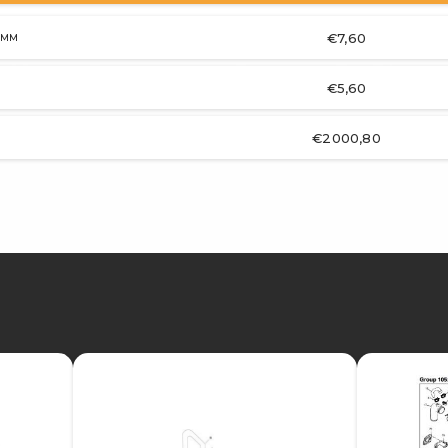
€7,60
1 MM
€5,60
€2000,80