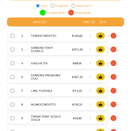
Tutti
Originali
Alternativi
Disponibile
Ordinabile
ARTICOLO
PREZZO
QT.A
2
TERMOCONTATTO
€465,60
SENSORE TEMP.
3
€372,00
SCARICO
4
VASCHETTA
€88,00
SENSORE PRESSIONE
6
€367,20
OLIO
7
LINE, FLEXIBLE
€75,20
8
MONOCONTATTO
€195,20
TRASM.TEMP. ACQUA
9
€56,80
DOLCE