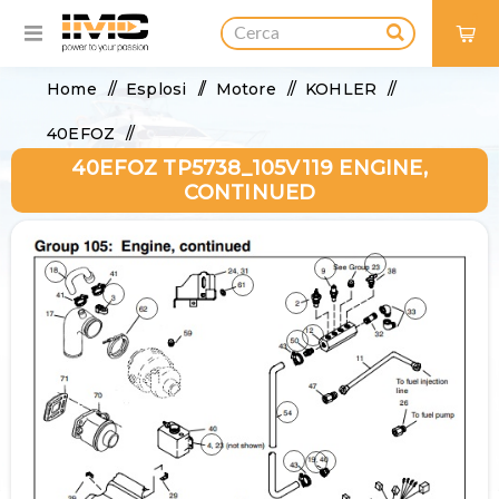
0
Home
/
Esplosi
/
Motore
/
KOHLER
/
40EFOZ
/
40EFOZ TP5738_105V119 ENGINE,
40EFOZ TP5738_105V119 Engine, continued
CONTINUED