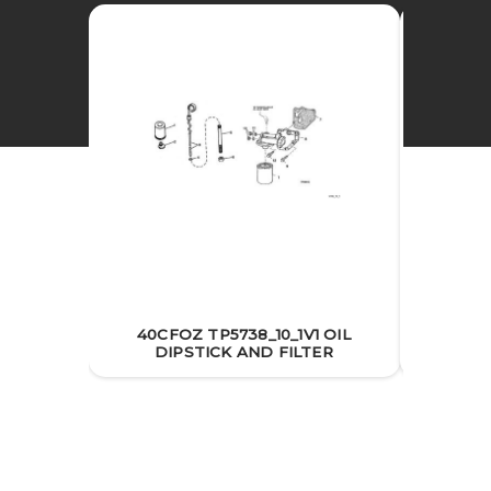
40CFOZ TP5738_10_1V1 OIL
40CF
DIPSTICK AND FILTER