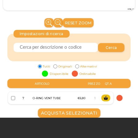
RESET ZOOM
Impostazioni di ricerca
Cerca
Tutti
Originali
Alternativi
Disponibile
Ordinabile
ARTICOLO
PREZZO
QT.A
7
O-RING VENT TUBE
€6,80
ACQUISTA SELEZIONATI