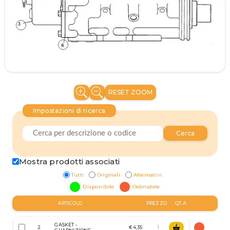
RESET ZOOM
Impostazioni di ricerca
Cerca
Mostra prodotti associati
Tutti
Originali
Alternativi
Disponibile
Ordinabile
ARTICOLO
PREZZO
QT.A
GASKET -
2
€4,35