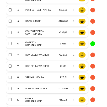
GUARNIZIONE
3
POMPA TRASF. NAFTA
€850,00
4
REGOLATORE
€1700,00
CONT GP-TORQ -
5
€141,86
CONTRAPPESO
GASKET -
6
€10,86
GUARNIZIONE
7
RONDELLA WASHER
€22,59
7
RONDELLA WASHER
€15,16
8
SPRING - MOLLA
€26,81
9
POMPA INIEZIONE
€3315,00
GASKET -
10
€12,22
GUARNIZIONE