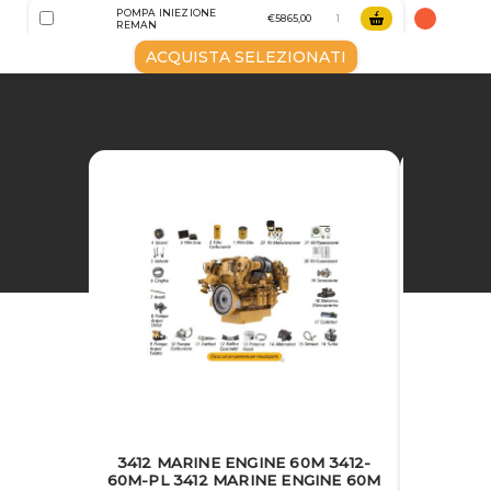
POMPA INIEZIONE
€5865,00
REMAN
ACQUISTA SELEZIONATI
3412 MARINE ENGINE 60M 3412-
60M-PL 3412 MARINE ENGINE 60M
3412 MA