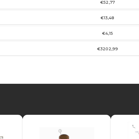
€52,77
€13,48
€4,15
€3202,99