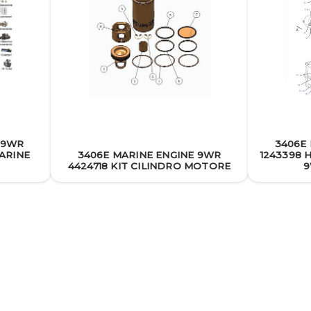
 9WR
3406E
ARINE
3406E MARINE ENGINE 9WR
1243398 
4424718 KIT CILINDRO MOTORE
9