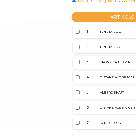
Tutti
Originali
Alter
ARTICOLO
1
TENUTA SEAL
2
TENUTA SEAL
3
BRONZINA BEARING
4
DISTANZIALE SPACER
5
ALBERO SHAFT
6
DISTANZIALE SPACER
7
CORPO BODY