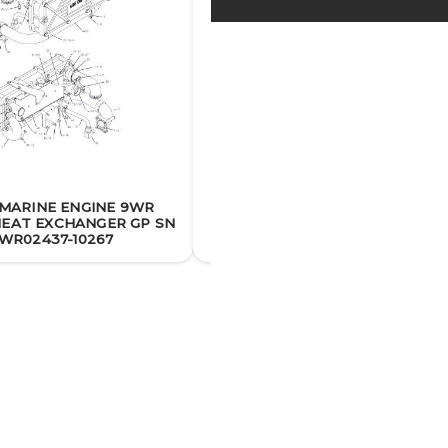
 MARINE ENGINE 9WR
HEAT EXCHANGER GP SN
3406E MARINE ENGINE 9WR
WR02437-10267
3754703 POMPA ACQUA INSTAL