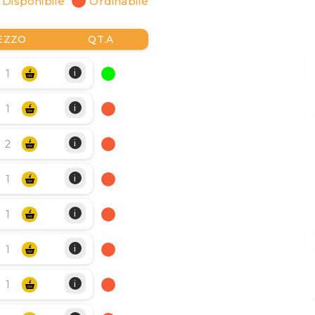
Disponibile
Ordinabile
EZZO
QT.A
i
i
i
i
i
i
i