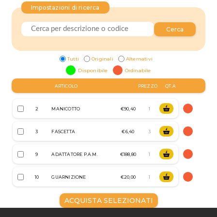
Impostazioni di ricerca
Cerca
Tutti
Originali
Alternativi
Disponibile
Ordinabile
ARTICOLO
PREZZO
QT.A
2
MANICOTTO
€90,40
3
FASCETTA
€6,40
9
ADATTATORE P.A.M.
€188,80
10
GUARNIZIONE
€20,00
ACQUISTA SELEZIONATI