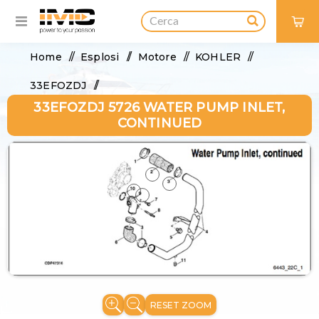
0
Home
/
Esplosi
/
Motore
/
KOHLER
/
33EFOZDJ
/
33EFOZDJ 5726 WATER PUMP INLET,
33EFOZDJ 5726 Water Pump Inlet, continued
CONTINUED
RESET ZOOM