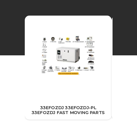
33EFOZDJ 33EFOZDJ-PL
33EFOZ
33EFOZDJ FAST MOVING PARTS
RO