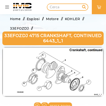
0
Home
/
Esplosi
/
Motore
/
KOHLER
/
33EFOZDJ
/
33EFOZDJ 4715 CRANKSHAFT, CONTINUED
33EFOZDJ 4715 Crankshaft, continued 6443_1_1
6443_1_1