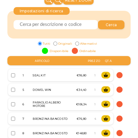
RESET ZOOM
Impostazioni di ricerca
Cerca
Tutti
Originali
Alternativi
Disponibile
Ordinabile
ARTICOLO
PREZZO
QT.A
1
SEAL KIT
€116,80
5
DOWEL WIN
€34,40
PARAOLIO ALBERO
6
€106,34
MOTORE
7
BRONZINA BANCO STD
€76,80
8
BRONZINA BANCO STD
€148,80