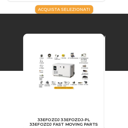
ACQUISTA SELEZIONATI
33EFOZDJ 33EFOZDJ-PL
33EFOZ
33EFOZDJ FAST MOVING PARTS
RO