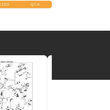
EZZO
QT.A