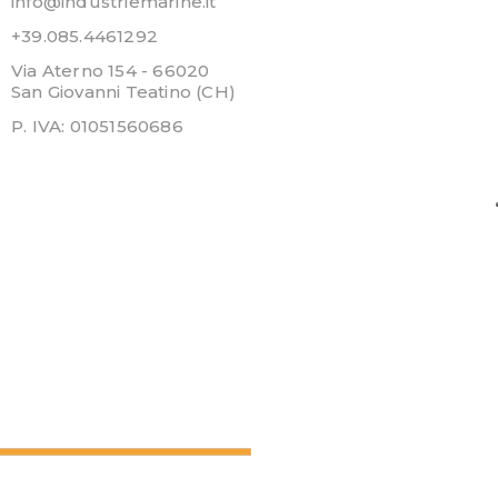
info@industriemarine.it
+39.085.4461292
Via Aterno 154 - 66020
San Giovanni Teatino (CH)
P. IVA: 01051560686