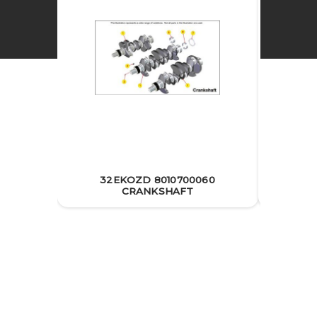
32EKOZD 8010700060
32
CRANKSHAFT
PIST