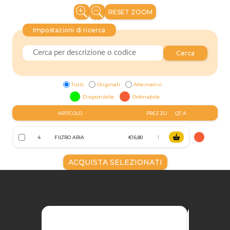
RESET ZOOM
Impostazioni di ricerca
Cerca
Tutti
Originali
Alternativi
Disponibile
Ordinabile
ARTICOLO
PREZZO
QT.A
4
FILTRO ARIA
€16,80
ACQUISTA SELEZIONATI