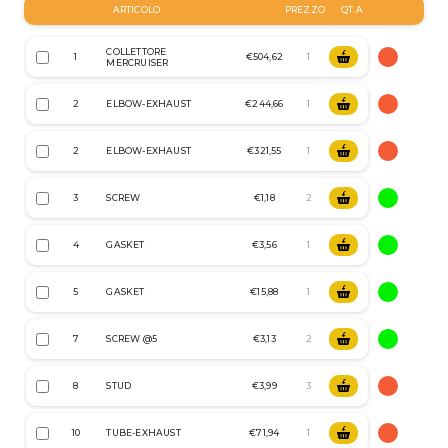
ARTICOLO
PREZZO
QT.A
COLLETTORE
1
€504,62
MERCRUISER
2
ELBOW-EXHAUST
€244,66
2
ELBOW-EXHAUST
€321,55
3
SCREW
€1,18
4
GASKET
€3,56
5
GASKET
€15,88
7
SCREW @5
€3,13
8
STUD
€3,99
10
TUBE-EXHAUST
€71,94