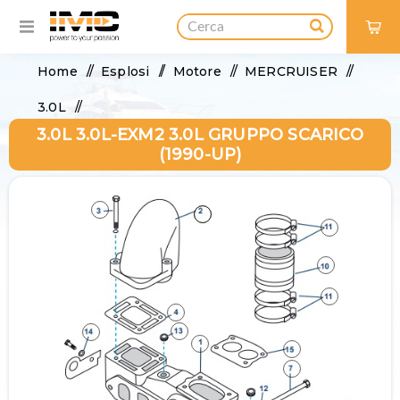
0
Home
/
Esplosi
/
Motore
/
MERCRUISER
/
3.0L
/
3.0L 3.0L-EXM2 3.0L GRUPPO SCARICO
3.0L 3.0L-EXM2 3.0L GRUPPO SCARICO (1990-Up)
(1990-UP)