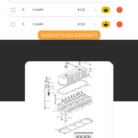
11
CLAMP
€1,32
11
CLAMP
€1,32
ACQUISTA SELEZIONATI
12
WASHER @5
€0,99
13
PLUG
€4,74
14
WASHER @5
€2,35
15
GASKET
€3,23