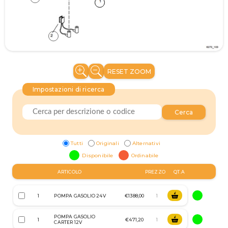
RESET ZOOM
Impostazioni di ricerca
Cerca
Tutti
Originali
Alternativi
Disponibile
Ordinabile
ARTICOLO
PREZZO
QT.A
1
POMPA GASOLIO 24V
€1388,00
POMPA GASOLIO
1
€471,20
CARTER 12V