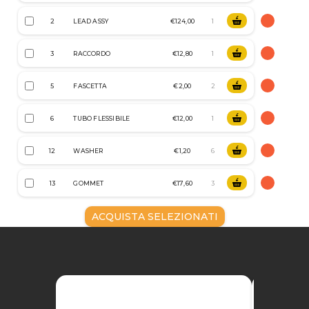
2
LEAD ASSY
€124,00
3
RACCORDO
€12,80
5
FASCETTA
€2,00
6
TUBO FLESSIBILE
€12,00
12
WASHER
€1,20
13
GOMMET
€17,60
ACQUISTA SELEZIONATI