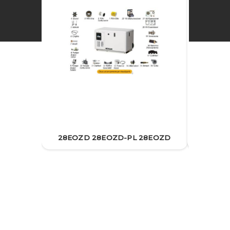
28EOZ
28EOZD 28EOZD-PL 28EOZD