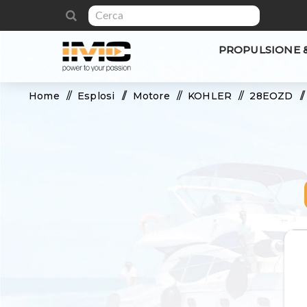
PROPULSIONE 
Home
/
Esplosi
/
Motore
/
KOHLER
/
28EOZD
/