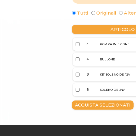
Tutti
Originali
Alter
ARTICOLO
3
POMPA INIEZIONE
4
BULLONE
8
KIT SOLENOIDE 12V
8
SOLENOIDE 24V
ACQUISTA SELEZIONATI