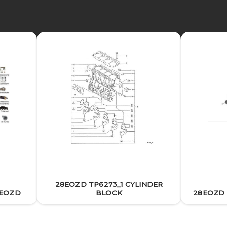
28EOZD TP6273_1 CYLINDER
8EOZD
BLOCK
28EOZD 