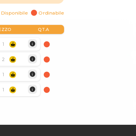
Disponibile
Ordinabile
EZZO
QT.A
i
i
i
i