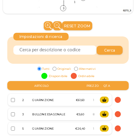
RESET ZOOM
Impostazioni di ricerca
Cerca
Tutti
Originali
Alternativi
Disponibile
Ordinabile
ARTICOLO
PREZZO
QT.A
2
GUARNIZIONE
€61,60
3
BULLONE ESAGONALE
€5,60
5
GUARNIZIONE
€26,40