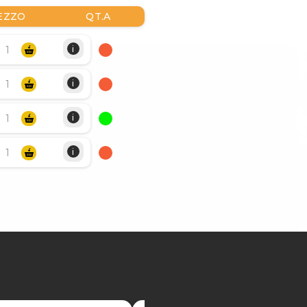
EZZO
QT.A
i
i
i
i