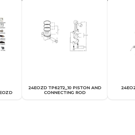
24EOZD TP6272_10 PISTON AND
24EOZ
4EOZD
CONNECTING ROD