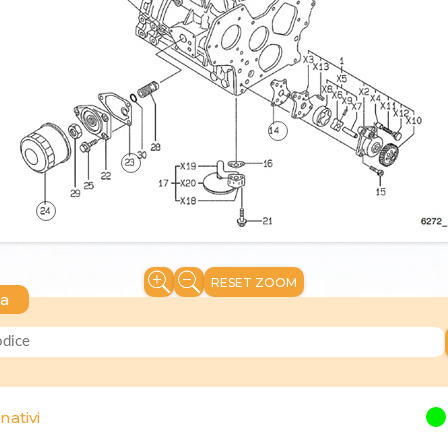
RESET ZOOM
ca
nativi