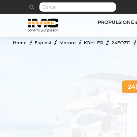
PROPULSIONE 
Home
/
Esplosi
/
Motore
/
KOHLER
/
24EOZD
/
24