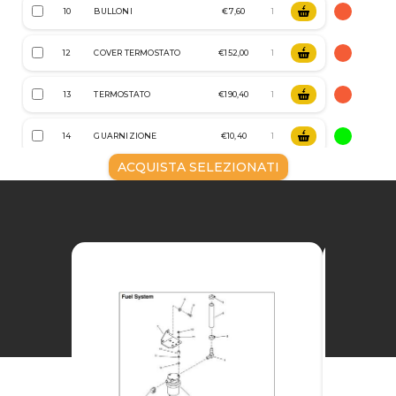
10
BULLONI
€7,60
12
COVER TERMOSTATO
€152,00
13
TERMOSTATO
€190,40
14
GUARNIZIONE
€10,40
ACQUISTA SELEZIONATI
15
TERMOSTATO
€229,60
16
GUARNIZIONE
€6,00
17
BULLONE
€6,80
19
SONDA TERMOSTATO
€372,80