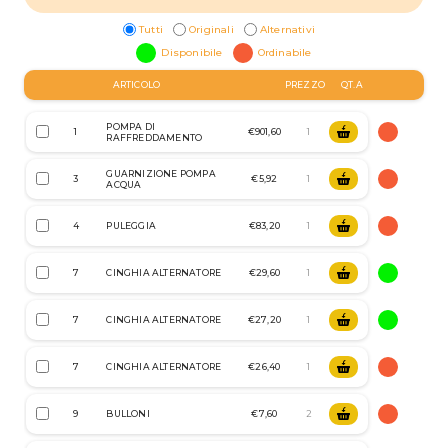
Tutti
Originali
Alternativi
Disponibile
Ordinabile
ARTICOLO
PREZZO
QT.A
POMPA DI
1
€901,60
RAFFREDDAMENTO
GUARNIZIONE POMPA
3
€5,92
ACQUA
4
PULEGGIA
€83,20
7
CINGHIA ALTERNATORE
€29,60
7
CINGHIA ALTERNATORE
€27,20
7
CINGHIA ALTERNATORE
€26,40
9
BULLONI
€7,60