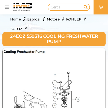
0
Home
/
Esplosi
/
Motore
/
KOHLER
/
24EOZ
/
24EOZ 559316 COOLING FRESHWATER
24EOZ 559316 Cooling Freshwater Pump
PUMP