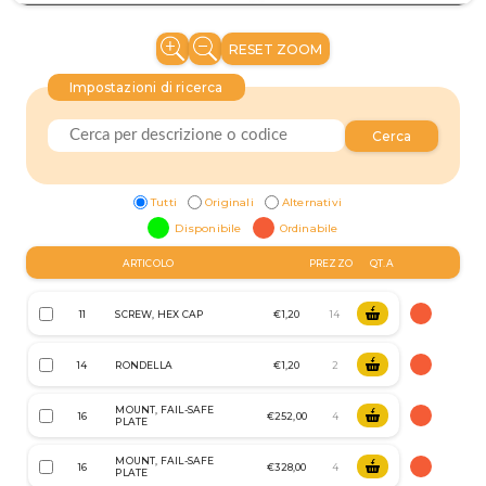
RESET ZOOM
Impostazioni di ricerca
Cerca
Tutti
Originali
Alternativi
Disponibile
Ordinabile
ARTICOLO
PREZZO
QT.A
11
SCREW, HEX CAP
€1,20
14
RONDELLA
€1,20
MOUNT, FAIL-SAFE
16
€252,00
PLATE
MOUNT, FAIL-SAFE
16
€328,00
PLATE