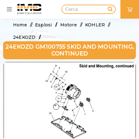
0
Home
/
Esplosi
/
Motore
/
KOHLER
/
24EKOZD
/
24EKOZD GM100755 SKID AND MOUNTING,
24EKOZD GM100755 Skid and Mounting,
CONTINUED
continued