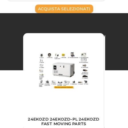
ACQUISTA SELEZIONATI
24EKOZD 24EKOZD-PL 24EKOZD
24EKOZ
FAST MOVING PARTS