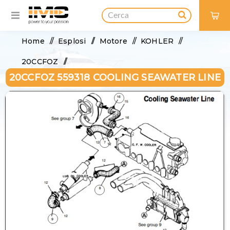
0
Home
/
Esplosi
/
Motore
/
KOHLER
/
20CCFOZ
/
20CCFOZ 559318 COOLING SEAWATER LINE
20CCFOZ 559318 Cooling Seawater Line