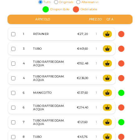
Tutti
Originali
Alternativi
Disponibile
Ordinabile
ARTICOLO
PREZZO
QT.A
1
RETAINER
€27,20
3
TUBO
€401,60
TUBO RAFFREDDAM.
4
€152,48
ACQUA
TUBO RAFFREDDAM.
4
€236,00
ACQUA
6
MANICOTTO
€137,60
TUBO RAFFREDDAM.
6
€214,40
ACQUA
TUBO RAFFREDDAM.
7
€121,60
ACQUA
8
TUBO
€45,76