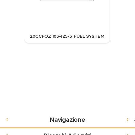
15
TUBO
€137,60
16
CLAMP
€26,40
20CCF
20CCFOZ 103-125-3 FUEL SYSTEM
Navigazione