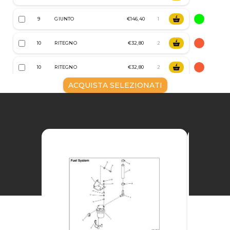
9
GIUNTO
€146,40
10
RITEGNO
€32,80
10
RITEGNO
€32,80
ACQUISTA SELEZIONATI
11
RETAINER
€6,40
12
CLAMP
€26,40
12
CLAMP
€26,40
13
PIPE
€6,40
14
BULLONE
€6,00
TUBO RAFFREDDAM.
15
€92,00
ACQUA