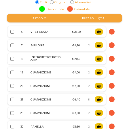
Tutti
Originali
Alternativi
Disponibile
Ordinabile
ARTICOLO
PREZZO
QT.A
5
VITE FORATA
€28,00
7
BULLONE
€4,80
INTERRUTTORE PRESS.
18
€89,60
OLIO
19
GUARNIZIONE
€4,00
20
GUARNIZIONE
€4,00
21
GUARNIZIONE
€4,40
29
GUARNIZIONE
€4,00
30
RANELLA
€9,60