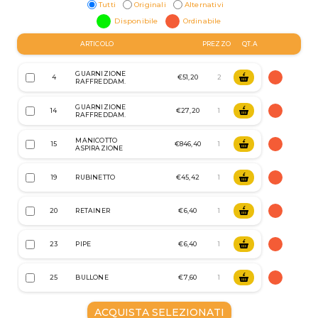
Tutti
Originali
Alternativi
Disponibile
Ordinabile
ARTICOLO
PREZZO
QT.A
GUARNIZIONE
4
€51,20
RAFFREDDAM.
GUARNIZIONE
14
€27,20
RAFFREDDAM.
MANICOTTO
15
€846,40
ASPIRAZIONE
19
RUBINETTO
€45,42
20
RETAINER
€6,40
23
PIPE
€6,40
25
BULLONE
€7,60
ACQUISTA SELEZIONATI