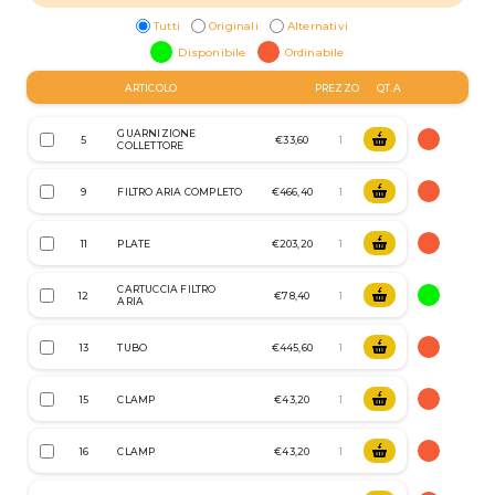
Tutti
Originali
Alternativi
Disponibile
Ordinabile
ARTICOLO
PREZZO
QT.A
GUARNIZIONE
5
€33,60
COLLETTORE
9
FILTRO ARIA COMPLETO
€466,40
11
PLATE
€203,20
CARTUCCIA FILTRO
12
€78,40
ARIA
13
TUBO
€445,60
15
CLAMP
€43,20
16
CLAMP
€43,20