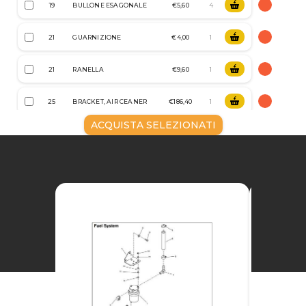
19
BULLONE ESAGONALE
€5,60
21
GUARNIZIONE
€4,00
21
RANELLA
€9,60
25
BRACKET, AIR CEANER
€186,40
ACQUISTA SELEZIONATI
28
FILTRO ARIA
€27,20
30
FASCETTA
€2,00
31
TUBO
€36,80
32
CAMP, HOSE
€3,60