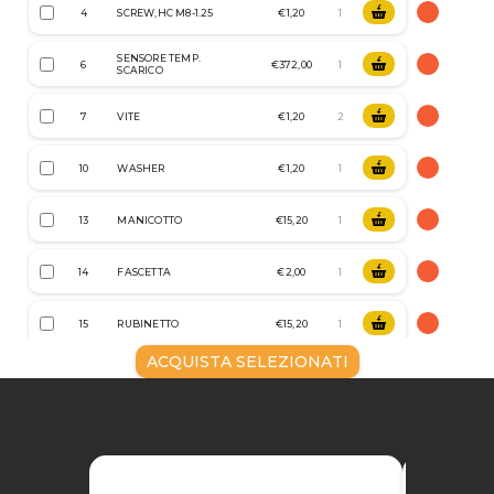
4
SCREW,HC M8-1.25
€1,20
SENSORE TEMP.
6
€372,00
SCARICO
7
VITE
€1,20
10
WASHER
€1,20
13
MANICOTTO
€15,20
14
FASCETTA
€2,00
15
RUBINETTO
€15,20
ACQUISTA SELEZIONATI
17
BOCCOLA
€147,20
SENSORE
18
€69,60
TEMPERATURE
MOTORE YANMAR
19
€22057,60
4TNV88-XKMR