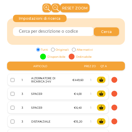
RESET ZOOM
Impostazioni di ricerca
Cerca
Tutti
Originali
Alternativi
Disponibile
Ordinabile
ARTICOLO
PREZZO
QT.A
ALTERNATORE DI
1
€449,60
RICARICA 24V
3
SPACER
€4,00
3
SPACER
€6,40
3
DISTANZIALE
€15,20