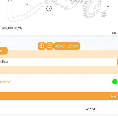
RESET ZOOM
ca
nativi
PR
€7,60