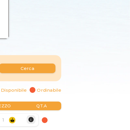
Cerca
Disponibile
Ordinabile
EZZO
QT.A
i