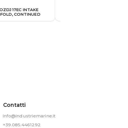
EOZDJ 17EC INTAKE
150EOZDJ 19BP OIL PAN,
FOLD, CONTINUED
CONTINUED
Contatti
info@industriemarine.it
+39.085.4461292