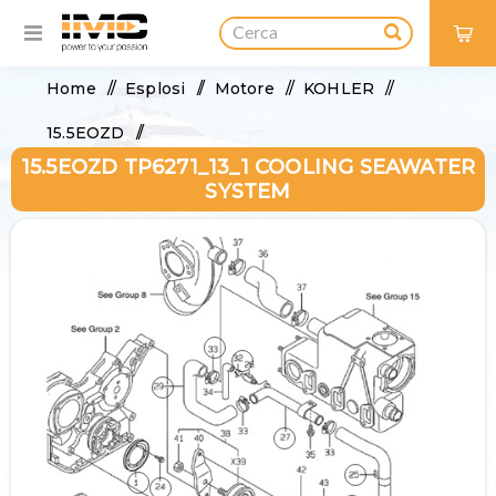
0
Home
/
Esplosi
/
Motore
/
KOHLER
/
15.5EOZD
/
15.5EOZD TP6271_13_1 COOLING SEAWATER
15.5EOZD TP6271_13_1 Cooling Seawater System
SYSTEM