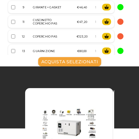
9
GIRANTE + GASKET
€46,40
CUSCINETTO
11
€47,20
COPERCHIO PAS
12
COPERCHIO PAS
€123,20
13
GUARNIZIONE
€80,00
ACQUISTA SELEZIONATI
14
PARAOLIO
€12,80
15
PULEGGIA PAS
€69,60
16
WASHER PAS
€9,60
17
CIRCLIP PAS
€6,80
18
CIRCLIP PAS
€7,20
19
CUSCINETTO PAS
€32,00