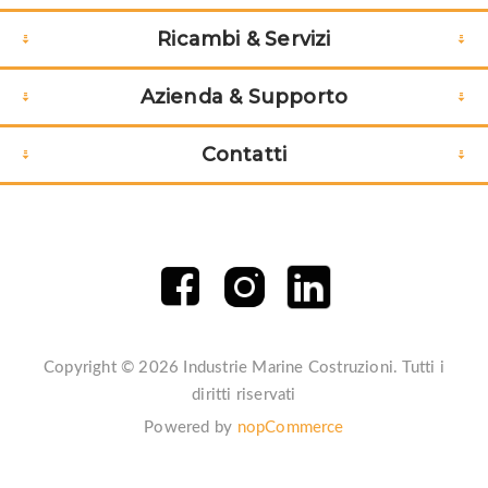
33
CLAMP
€26,40
Ricambi & Servizi
34
PIPE
€6,40
Azienda & Supporto
35
BULLONE
€6,00
Contatti
36
TUBO
€137,60
TUBO RAFFREDDAM.
36
€92,00
ACQUA
37
CLAMP
€26,40
40
STAFFA PULEGGIA
€212,80
Copyright © 2026 Industrie Marine Costruzioni. Tutti i
42
ADJUSTER, V BELT
€46,40
diritti riservati
Powered by
nopCommerce