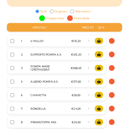
Tutti
Originali
Alternativi
Disponibile
Ordinabile
ARTICOLO
PREZZO
QT.A
1
V-PULLEY
€151,20
2
SUPPORTO POMPA A.S.
€431,20
POMPA MARE
3
€568,49
12957942500/1
5
ALBERO POMPA A.S.
€317,60
6
CHIAVETTA
€36,00
7
RONDELLA
€24,00
8
PREMISTOPPA PAS
€25,60