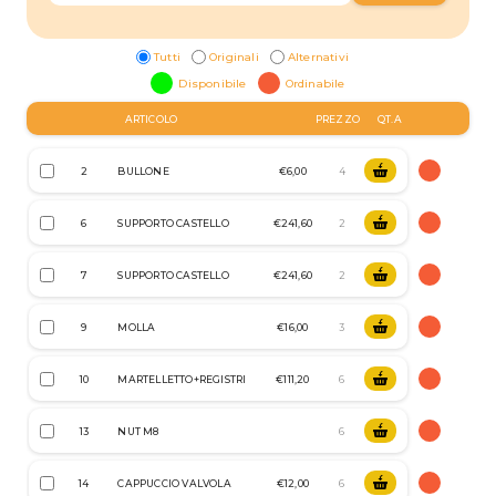
Tutti
Originali
Alternativi
Disponibile
Ordinabile
ARTICOLO
PREZZO
QT.A
2
BULLONE
€6,00
6
SUPPORTO CASTELLO
€241,60
7
SUPPORTO CASTELLO
€241,60
9
MOLLA
€16,00
10
MARTELLETTO+REGISTRI
€111,20
13
NUT M8
14
CAPPUCCIO VALVOLA
€12,00