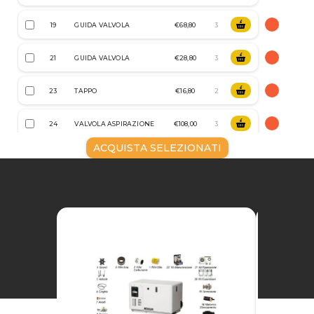
19
GUIDA VALVOLA
€68,80
21
GUIDA VALVOLA
€28,80
23
TAPPO
€16,80
24
VALVOLA ASPIRAZIONE
€108,00
ACQUISTA SELEZIONATI
25
VALVOLA DI SCARICO
€98,40
26
VALVOLA A MOLLA
€17,60
27
SCODELLINO MOLLA
€39,20
28
PARAOLIO
€14,40
29
PARAOLIO
€14,40