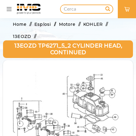
0
Home
/
Esplosi
/
Motore
/
KOHLER
/
13EOZD
/
13EOZD TP6271_5_2 CYLINDER HEAD,
13EOZD TP6271_5_2 Cylinder Head, continued
CONTINUED