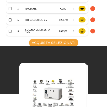
3
BULLONE
€6,00
5
KIT SOLENOIDE 12V
€286,40
SOLENOIDE ARRESTO
5
€465,60
24V
ACQUISTA SELEZIONATI