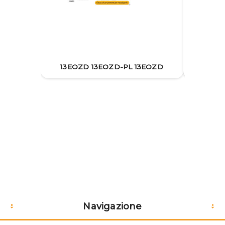
13EOZD 13EOZD-PL 13EOZD
13EOZD
Navigazione