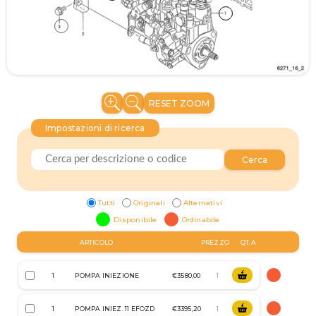
RESET ZOOM
Impostazioni di ricerca
Cerca
Tutti
Originali
Alternativi
Disponibile
Ordinabile
ARTICOLO
PREZZO
QT.A
1
POMPA INIEZIONE
€3580,00
1
POMPA INIEZ. 11 EFOZD
€3395,20