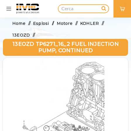
0
Home
/
Esplosi
/
Motore
/
KOHLER
/
13EOZD
/
13EOZD TP6271_16_2 FUEL INJECTION
13EOZD TP6271_16_2 Fuel Injection Pump,
PUMP, CONTINUED
continued