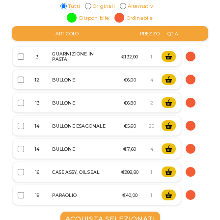
Tutti
Originali
Alternativi
Disponibile
Ordinabile
ARTICOLO
PREZZO
QT.A
GUARNIZIONE IN
3
€132,00
PASTA
12
BULLONE
€6,00
13
BULLONE
€6,80
14
BULLONE ESAGONALE
€5,60
14
BULLONE
€7,60
16
CASE ASSY, OIL SEAL
€988,80
18
PARAOLIO
€40,00
ACQUISTA SELEZIONATI