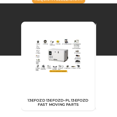
13EFOZD 13EFOZD-PL 13EFOZD
13EF
FAST MOVING PARTS