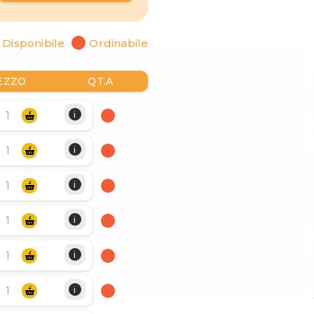
Disponibile
Ordinabile
EZZO
QT.A
i
i
i
i
i
i