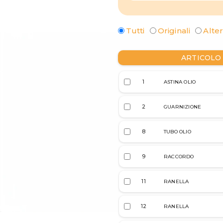
Tutti
Originali
Alter
ARTICOLO
1
ASTINA OLIO
2
GUARNIZIONE
8
TUBO OLIO
9
RACCORDO
11
RANELLA
12
RANELLA