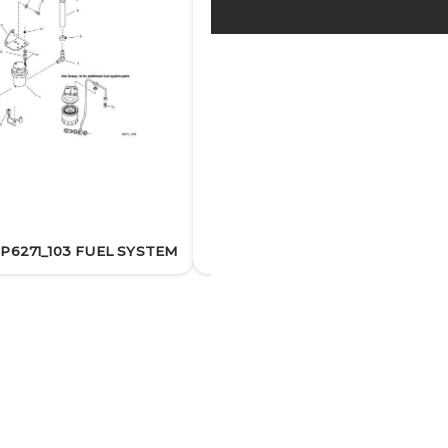
11EFOZD TP6271_104A COOLIN
TP6271_103 FUEL SYSTEM
SYSTEM