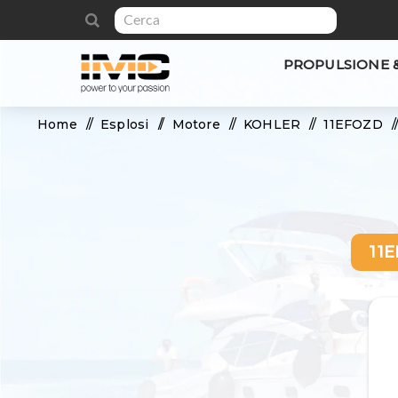
PROPULSIONE 
Home
/
Esplosi
/
Motore
/
KOHLER
/
11EFOZD
/
11