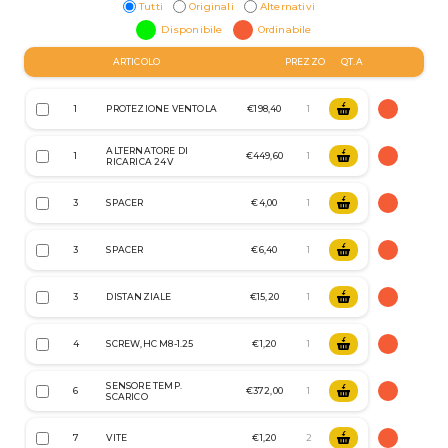
Tutti
Originali
Alternativi
Disponibile
Ordinabile
ARTICOLO
PREZZO
QT.A
1
PROTEZIONE VENTOLA
€198,40
ALTERNATORE DI
1
€449,60
RICARICA 24V
3
SPACER
€4,00
3
SPACER
€6,40
3
DISTANZIALE
€15,20
4
SCREW,HC M8-1.25
€1,20
SENSORE TEMP.
6
€372,00
SCARICO
7
VITE
€1,20