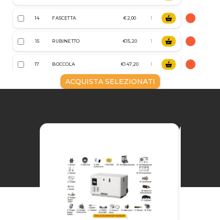
14
FASCETTA
€2,00
15
RUBINETTO
€15,20
17
BOCCOLA
€147,20
ACQUISTA SELEZIONATI
SENSORE
18
€69,60
TEMPERATURE