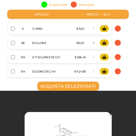
Disponibile
Ordinabile
ARTICOLO
PREZZO
QT.A
6
O-RING
€3,60
86
BULLONE
€6,00
104
KIT SOLENOIDE 12V
€286,40
104
SOLENOIDE 24V
€424,80
ACQUISTA SELEZIONATI