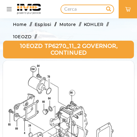
0
Home
/
Esplosi
/
Motore
/
KOHLER
/
10EOZD
/
10EOZD TP6270_11_2 GOVERNOR,
10EOZD TP6270_11_2 Governor, continued
CONTINUED