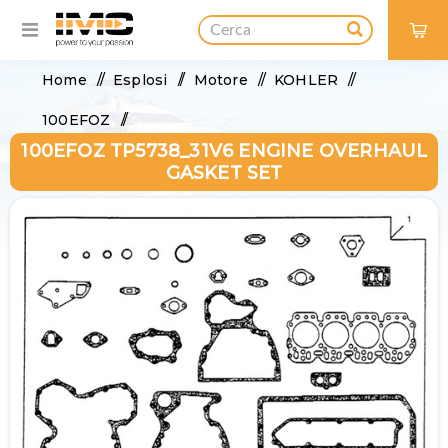
0
Home
/
Esplosi
/
Motore
/
KOHLER
/
100EFOZ
/
100EFOZ TP5738_31V6 ENGINE OVERHAUL
100EFOZ TP5738_31V6 Engine Overhaul Gasket
GASKET SET
Set