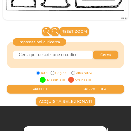
RESET ZOOM
Impostazioni di ricerca
Cerca
Tutti
Originali
Alternativi
Disponibile
Ordinabile
ARTICOLO
PREZZO
QT.A
ACQUISTA SELEZIONATI