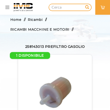
0
Home
/
Ricambi
/
RICAMBI MACCHINE E MOTORI
/
FILTRI E FLUIDI
/
FILTRI CARBURANTE
/
258143013 PREFILTRO GASOLIO
258143013 PREFILTRO GASOLIO
1 DISPONIBILE