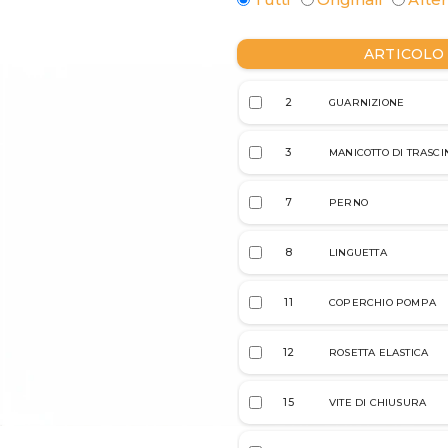
ARTICOLO
2
GUARNIZIONE
3
MANICOTTO DI TRASC
7
PERNO
8
LINGUETTA
11
COPERCHIO POMPA
12
ROSETTA ELASTICA
15
VITE DI CHIUSURA