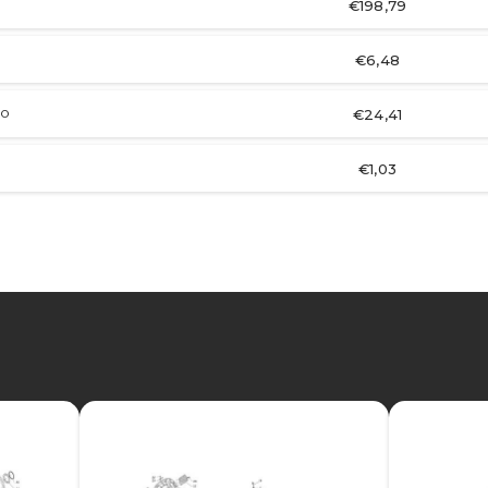
€198,79
€6,48
€24,41
RO
€1,03