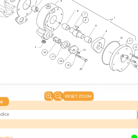
RESET ZOOM
ca
nativi