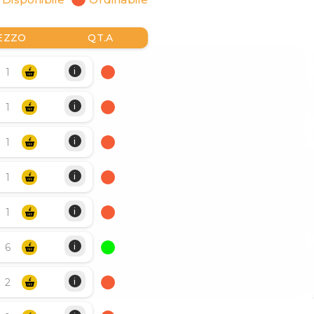
EZZO
QT.A
i
i
i
i
i
i
i