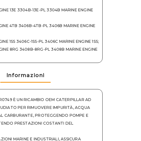
INE 13E 3304B-13E-PL 3304B MARINE ENGINE
GINE 4TB 3406B-4TB-PL 3406B MARINE ENGINE
INE 1SS 3406C-1SS-PL 3406C MARINE ENGINE 1SS
;
GINE 8RG 3408B-8RG-PL 3408B MARINE ENGINE
GINE 99U 3408B-99U-PL 3408B MARINE ENGINE
Informazioni
M 3408C-TAM-PL 3408C GSET - TAM
;
INE 1TS 3408C-1TS-PL 3408C MARINE ENGINE
 1R0749 È UN RICAMBIO OEM CATERPILLAR AD
INE 9BR 3412C-9BR-PL 3412C MARINE ENGINE
STUDIATO PER RIMUOVERE IMPURITÀ, ACQUA
AL CARBURANTE, PROTEGGENDO POMPE E
INE REA 3412D-REA-PL 3412D MARINE ENGINE
TENDO PRESTAZIONI COSTANTI DEL
INE 9KS 3412E-9KS-PL 3412E MARINE ENGINE 9KS
;
ZIONI MARINE E INDUSTRIALI, ASSICURA