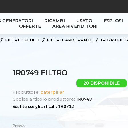
& GENERATORI
RICAMBI
USATO
ESPLOSI
OFFERTE
AREA RIVENDITORI
/
FILTRI E FLUIDI
/
FILTRI CARBURANTE
/
1R0749 FIL
1R0749 FILTRO
20 DISPONIBILE
Produttore:
caterpillar
Codice articolo produttore:
1R0749
Sostituisce gli articoli: 1R0712
Prezzo: