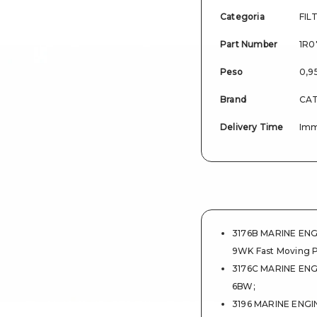
Categoria
FIL
Part Number
1R0
Peso
0,9
Brand
CAT
Delivery Time
Imm
3176B MARINE ENG
9WK Fast Moving P
3176C MARINE ENG
6BW
;
3196 MARINE ENGI