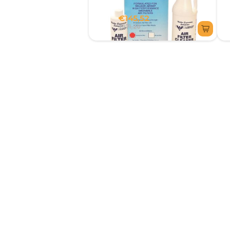
€145,52
€171,20
1029720 KIT PULIZIA
FILTRO ARIA