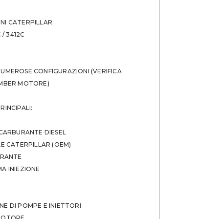
E PLE C18-PLE-PL C18 MARINE ENGINE PLE Fast
NI CATERPILLAR:
E T2P C18-T2P-PL C18 MARINE ENGINE T2P Fast
 / 3412C
E CLX C30-CLX-PL C30 MARINE ENGINE CLX
;
2-RNE-PL C32 AUX - RNE
;
UMEROSE CONFIGURAZIONI (VERIFICA
2-RNX-PL C32 AUX - RNX
;
UMBER MOTORE)
NE RNC C32-RNC-PL C32 MARINE ENGINE RNC
;
NE RND C32-RND-PL C32 MARINE ENGINE RND
;
INCIPALI:
NE RNR C32-RNR-PL C32 MARINE ENGINE RNR
;
NE RPM C32-RPM-PL C32 MARINE ENGINE RPM
;
 CARBURANTE DIESEL
NE RXB C32-RXB-PL C32 MARINE ENGINE RXB
;
LE CATERPILLAR (OEM)
E SLT C32-SLT-PL C32 MARINE ENGINE SLT
;
TRANTE
A INIEZIONE
E DI POMPE E INIETTORI
 MOTORE