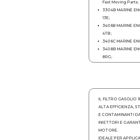
Fast Moving Parts
;
3304B MARINE ENG
13E
;
3406B MARINE EN
4TB
;
3406C MARINE ENG
3408B MARINE EN
8RG
;
3408B MARINE EN
99U
;
3408C GSET - TA
3408C MARINE ENG
1TS
;
IL FILTRO GASOLIO
3412C MARINE ENG
ALTA EFFICIENZA, 
9BR
;
E CONTAMINANTI D
3412D MARINE ENG
INIETTORI E GARAN
REA
;
MOTORE.
3412E MARINE ENG
IDEALE PER APPLICA