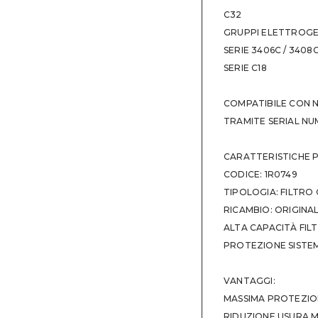
C18 MARINE ENGIN
C32
Moving Parts
;
GRUPPI ELETTROGE
C18 MARINE ENGIN
SERIE 3406C / 3408C
Moving Parts
;
SERIE C18
C30 MARINE ENGIN
C32 AUX - RNE C3
COMPATIBILE CON N
C32 AUX - RNX C3
TRAMITE SERIAL N
C32 MARINE ENGI
C32 MARINE ENGI
CARATTERISTICHE PR
C32 MARINE ENGI
CODICE: 1R0749
C32 MARINE ENGI
TIPOLOGIA: FILTRO
C32 MARINE ENGI
RICAMBIO: ORIGINA
C32 MARINE ENGIN
ALTA CAPACITÀ FIL
PROTEZIONE SISTEM
VANTAGGI:
MASSIMA PROTEZION
RIDUZIONE USURA