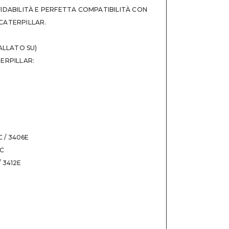
ET 81Z 3412-81Z-PL 3412 GENERATOR SET 81Z
;
IDABILITÀ E PERFETTA COMPATIBILITÀ CON
NE 3JK 3412-3JK-PL 3412 MARINE ENGINE 3JK
;
CATERPILLAR.
NE 60M 3412-60M-PL 3412 MARINE ENGINE 60M
ALLATO SU)
NE 7BL 3412-7BL-PL 3412 MARINE ENGINE 7BL
;
ERPILLAR:
E 9HP C12-9HP-PL C12 MARINE ENGINE 9HP
;
E C1Z C12-C1Z-PL C12 MARINE ENGINE C1Z
;
E RLA C15--PL C15 MARINE ENGINE RLA
;
 C1J C18-C1J-PL C18 MARINE ENGINE C1J
;
E CKH C18-CKH-PL C18 MARINE ENGINE CKH
;
E CYN C18-CYN-PL C18 MARINE ENGINE CYN
;
C / 3406E
E GES C18-GES-PL C18 MARINE ENGINE GES
;
8C
E GEX C18-GEX-PL C18 MARINE ENGINE GEX
;
/ 3412E
E J2K C18-J2K-PL C18 MARINE ENGINE J2K
;
 JKX C18-JKX-PL C18 MARINE ENGINE JKX Fast
 JLE C18-JLE-PL C18 MARINE ENGINE JLE Fast