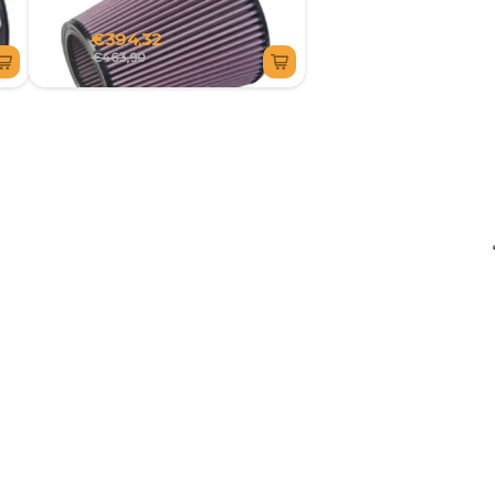
€394,32
€463,90
6I0384 FILTRO