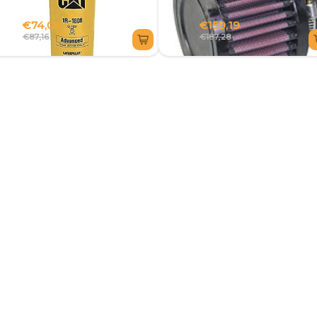
€74,09
€159,19
€87,16
€187,28
1R1808 FILTRO
1332217 FILTRO