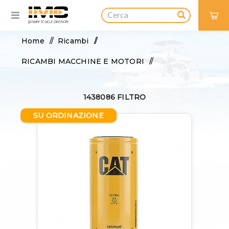
0
Home
/
Ricambi
/
RICAMBI MACCHINE E MOTORI
/
FILTRI E FLUIDI
/
1438086 FILTRO
FILTRO OLIO, REFRIGERANTE
/
SU ORDINAZIONE
1438086 FILTRO